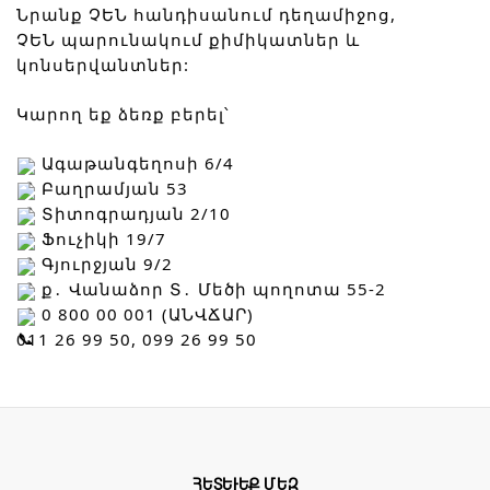
Նրանք ՉԵՆ հանդիսանում դեղամիջոց,
ՉԵՆ պարունակում քիմիկատներ և
կոնսերվանտներ:
Կարող եք ձեռք բերել՝
Ագաթանգեղոսի 6/4
Բաղրամյան 53
Տիտոգրադյան 2/10
Ֆուչիկի 19/7
Գյուրջյան 9/2
ք․ Վանաձոր Տ․ Մեծի պողոտա 55-2
0 800 00 001 (ԱՆՎՃԱՐ)
011 26 99 50, 099 26 99 50
ՀԵՏԵՒԵՔ ՄԵԶ