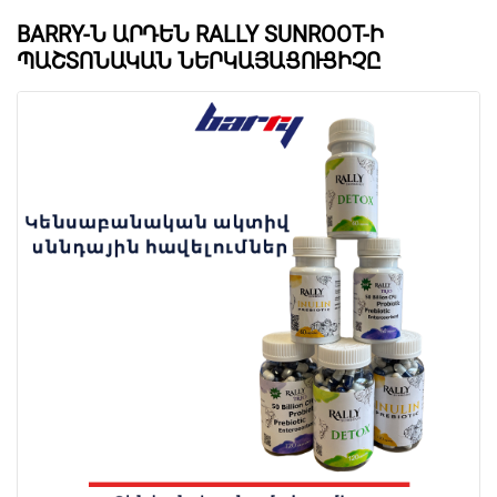
BARRY-Ն ԱՐԴԵՆ RALLY SUNROOT-Ի
ՊԱՇՏՈՆԱԿԱՆ ՆԵՐԿԱՅԱՑՈՒՑԻՉԸ