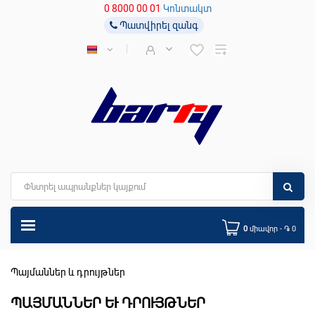
0 8000 00 01
Կոնտակտ
Պատվիրել զանգ
0
միավոր - ֏ 0
Պայմաններ և դրույթներ
ՊԱՅՄԱՆՆԵՐ ԵՒ ԴՐՈՒՅԹՆԵՐ