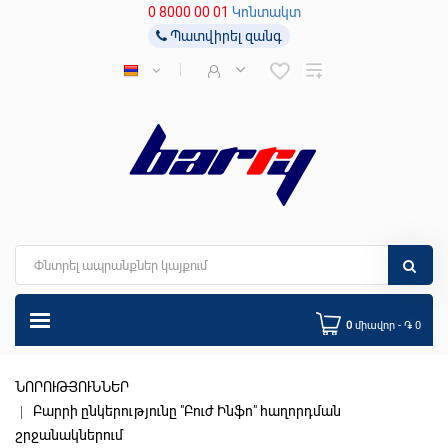
0 8000 00 01
Կոնտակտ
Պատվիրել զանգ
0
միավոր - ֏ 0
ՆՈՐՈՒԹՅՈՒՆՆԵՐ
Բարրի ընկերությունը "Բուժ Ինֆո" հաղորդման
շրջանակներում