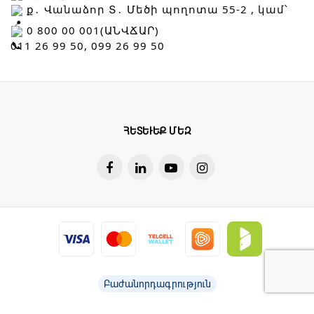
 ք․ Վանաձոր Տ․ Մեծի պողոտա 55-2 , կամ՝
 0 800 00 001(ԱՆՎՃԱՐ)
011 26 99 50, 099 26 99 50
ՀԵՏԵՒԵՔ ՄԵԶ
Բաժանորդագրություն