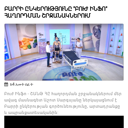
ԲԱՐՐԻ ԸՆԿԵՐՈՒԹՅՈՒՆԸ "ԲՈՒԺ ԻՆՖՈ"
ՀԱՂՈՐԴՄԱՆ ՇՐՋԱՆԱԿՆԵՐՈՒՄ
ከ4 አመት በፊት
Բուժ Ինֆո - ՇԱՆԹ ՀԸ հաղորդման շրջանակներում մեր
ավագ մասնագետ Աշոտ Սարգսյանը ներկայացնում է
Բարրի ընկերության գործունեությունը, արտադրանքը
և ապրանքատեսականին: