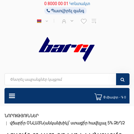
0 8000 00 01
Կոնտակտ
Պատվիրել զանգ
0
միավոր - ֏ 0
ՆՈՐՈՒԹՅՈՒՆՆԵՐ
վճարի՛ր ՕՆԼԱՅՆ(անկանխիկ)՝ ստացի՛ր հավելյալ 5% ԶԵՂՉ