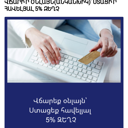
ՎՃԱՐԻ՛Ր ՕՆԼԱՅՆ(ԱՆԿԱՆԽԻԿ)՝ ՍՏԱՑԻ՛Ր
ՀԱՎԵԼՅԱԼ 5% ԶԵՂՉ