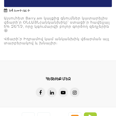
ከ4 አመት በፊት
Այսուհետ
Barry.am
կայքից
գնումներ
կատարելիս
վճարի՛ր
ՕՆԼԱՅՆ
(
անկանխիկ
)
՝
ստացի՛ր
հավելյալ
5%
ԶԵՂՉ
,
որը
կգումարվի
բոլոր
գործող
զեղչերին
🤩
Վճարի՛ր
Իդրամով
կամ
անկանխիկ
վճարման
այլ
տարբերակով
և
խնայիր։
ՀԵՏԵՒԵՔ ՄԵԶ