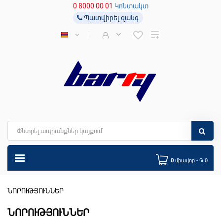
0 8000 00 01
Կոնտակտ
Պատվիրել զանգ
0
միավոր - ֏ 0
ՆՈՐՈՒԹՅՈՒՆՆԵՐ
ՆՈՐՈՒԹՅՈՒՆՆԵՐ