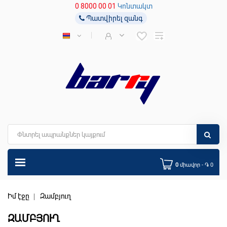
0 8000 00 01
Կոնտակտ
Պատվիրել զանգ
0
միավոր - ֏ 0
Իմ էջը
Զամբյուղ
ԶԱՄԲՅՈՒՂ