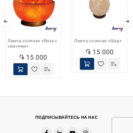
имеет противопоказаний, и поскольку считается 
прибором мягкой ионизации воздуха, ее 
рекомендуется оставлять включенной постоянно.
Особенности:
Изготовлена из гималайской каменной соли;
Лампа соляная «Ваза с
Лампа соляная «Шар»
Ручная работа;
камнями»
Встроенная подсветка;
֏ 15 000
Естественный ионизатор воздуха;
֏ 15 000
Оздоровительное воздействие на 
эмоциональное состояние и самочувствие;
Отличный аксессуар для любого интерьера;
Не имеет противопоказаний;
Полезные свойства:
Применяется при профилактике астматических 
и бронхиальных заболеваний, гайморите, 
ПОДПИСЫВАЙТЕСЬ НА НАС
аллергии, дерматите, патологиях эндокринной 
системы, простудных заболеваниях;