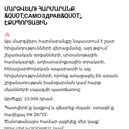
ՄԱՐԶՎԵԼՈՒ ՀԱՐՄԱՐԱՆՔ
&QUOT;САМОЗДРАВ&QUOT;,
ԷՔՍՊՈՐՏԱՅԻՆ
Այս մարզվելու հարմարանքը նպաստում է շատ 
հիվանդությունների վերացմանը, այդ թվում՝ 
շնչառական օրգանների, սրտանոթային 
համակարգի, աղեստամոքսային տրակտի, 
հենաշարժողական ապարատի և այլ 
հիվանդությունների, որոնք առաջացել են արյան 
շրջանառության խանգարման կամ հարթ 
մկանների սպազմի պատճառով: 
Արժեքը՝ 23,000 դրամ։
Պատվիրե՛ք կայքով և վճարեք օնլայն՝ ստացե՛ք 
հավելյալ 5% ԶԵՂՉ։
Ծանոթանալու համար այցելեք մեր կայք՝ 
https://bit.ly/3QOmB1t 
 կամ՝