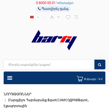
0 8000 00 01
Կոնտակտ
Պատվիրել զանգ
0
միավոր - ֏ 0
ՆՈՐՈՒԹՅՈՒՆՆԵՐ
Մարզվելու Հարմարանք &quot;САМОЗДРАВ&quot;,
Էքսպորտային