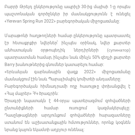
Բարրի Թրեյդ ընկերությունը ապրիլի 30-ից մայիսի 1-ը որպես
պաշտոնական գործընկեր իր մասնակցությունն է ունեցել
«Yerevan Spring Run 2022» բարեգործական միջոցառմանը։
Մարաթոնի հաղթողների համար ընկերությունը պատրաստել
էր հետաքրքիր նվերներ՝ ինչպես օրինակ, նվեր քարտեր
անհատական ​​օրթոպեդիկ ներդիրների (супинатор)
պատրաստման համար, ինչպես նաև մինչև 50% զեղչի քարտեր
Barry խանութներից գնումներ կատարելու համար։
«Երևանյան գարնանային վազք 2022» միջոցառմանը
մասնակցում էին նաև Պարալիմպիկ կոմիտեի անդամները։
Բարեգործական հիմնադրամի ողջ հասույթը փոխանցվել է
«Հայ մայրեր» ՀԿ ծրագրին:
Ծրագրի նպատակն է 44-օրյա պատերազմում զոհվածների
ընտանիքների համար ուսուցում կազմակերպելը։
Դասընթացների արդյունքում զոհվածների հարազատները
ստանում են աշխատանքային հմտություններ, որոնք կօգնեն
նրանց կայուն եկամտի աղբյուր ունենալ։