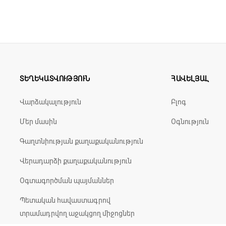
ՏԵՂԵԿԱՏՎՈՒԹՅՈՒՆ
ՀԱՎԵԼՅԱԼ
Վարձակալություն
Բլոգ
Մեր մասին
Օգնություն
Գաղտնիության քաղաքականություն
Վերադարձի քաղաքականություն
Օգտագործման պայմաններ
Պետական հավաստագրով
տրամադրվող աջակցող միջոցներ