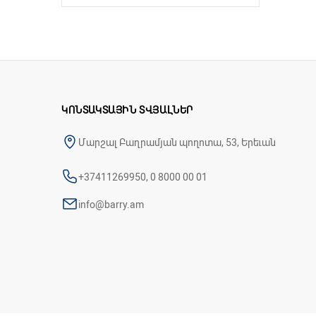
ԿՈՆՏԱԿՏԱՅԻՆ ՏՎՅԱԼՆԵՐ
Մարշալ Բաղրամյան պողոտա, 53, Երեւան
+37411269950, 0 8000 00 01
info@barry.am