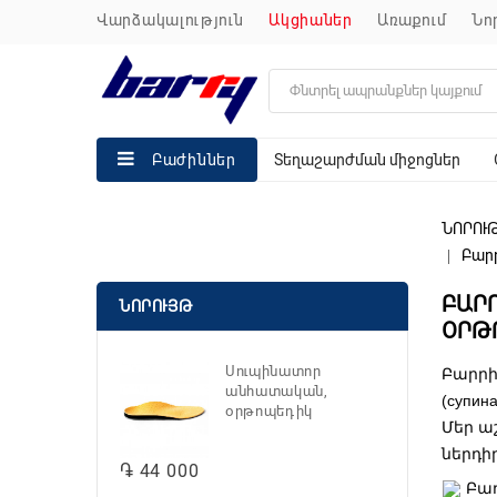
վարձակալություն
ակցիաներ
առաքում
ն
Տեղաշարժման միջոցներ
Բաժիններ
ՆՈՐՈՒ
Բարր
ԲԱՐ
ՆՈՐՈՒՅԹ
ՕՐԹ
Սուպինատոր
Բարրի
անհատական,
(супина
օրթոպեդիկ
Մեր ա
ներդի
֏ 44 000
Բաղ