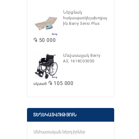
Ներքնակ
հակապառկելախոցայ
ին Barry Serio Plus
֏ 50 000
Անվասայլակ Barry
A3, 1618C0303S
֏ 105 000
սկսած
ՏԵՂԵԿԱՏՎՈՒԹՅՈՒՆ
Անհատական ներդիրներ