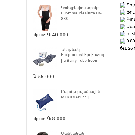
Տիտ
Կոմպրեսիոն տրիկո
Ֆուչ
Luomma Idealista ID-
888
Գյո
Ագա
ք․ 
֏ 40 000
սկսած
0 8
011 26 
Ներքնակ
հակապառկելախոցայ
ին Barry Tube Econ
֏ 55 000
Բարձ թթվածնային
MERIDIAN 25 լ
֏ 8 000
սկսած
Մանկական