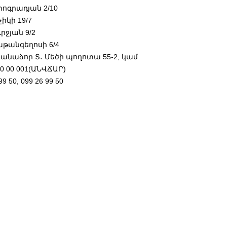
ոգրադյան 2/10
իկի 19/7
ւրջյան 9/2
թանգեղոսի 6/4
Վանաձոր Տ․ Մեծի պողոտա 55-2, կամ
00 00 001(ԱՆՎՃԱՐ)
99 50, 099 26 99 50