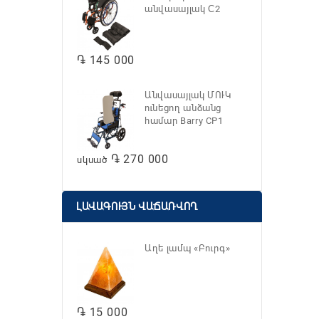
անվասայլակ С2
֏ 145 000
Անվասայլակ ՄՈՒԿ
ունեցող անձանց
համար Barry CP1
֏ 270 000
սկսած
ԼԱՎԱԳՈՒՅՆ ՎԱՃԱՌՎՈՂ
Աղե լամպ «Բուրգ»
֏ 15 000