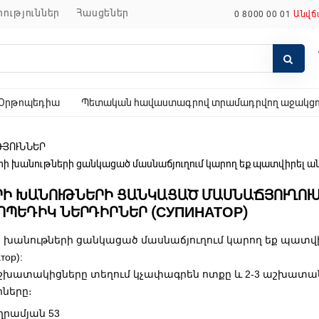
որություններ
հասցեներ
0 8000 00 01
Անվճ
Օրթոպեդիա
Պետական հավաստագրով տրամադրվող աջակցող
ԹՅՈՒՆՆԵՐ
ի խանութների ցանկացած մասնաճյուղում կարող եք պատվիրել ա
ՐԻ ԽԱՆՈՒԹՆԵՐԻ ՑԱՆԿԱՑԱԾ ՄԱՍՆԱՃՅՈՒՂՈՒՄ
ՈՊԵԴԻԿ ՆԵՐԴԻՐՆԵՐ (СУПИНАТОР)
 խանութների ցանկացած մասնաճյուղում կարող եք պատվ
тор):
շխատակիցները տեղում կչափագրեն ոտքը և 2-3 աշխատա
րները։
րամյան 53