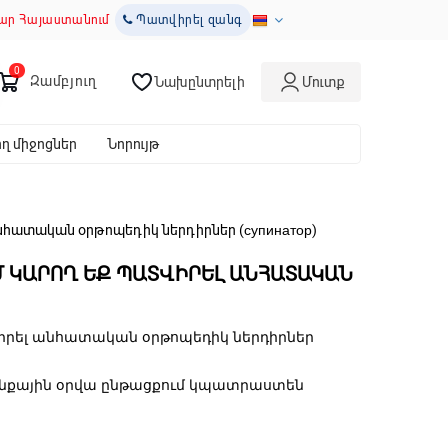
ար Հայաստանում
Պատվիրել զանգ
Զամբյուղ
Նախընտրելի
Մուտք
 միջոցներ
Նորույթ
նհատական օրթոպեդիկ ներդիրներ (супинатор)
 ԿԱՐՈՂ ԵՔ ՊԱՏՎԻՐԵԼ ԱՆՀԱՏԱԿԱՆ
իրել անհատական օրթոպեդիկ ներդիրներ
նքային օրվա ընթացքում կպատրաստեն