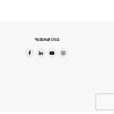
ՀԵՏԵՒԵՔ ՄԵԶ