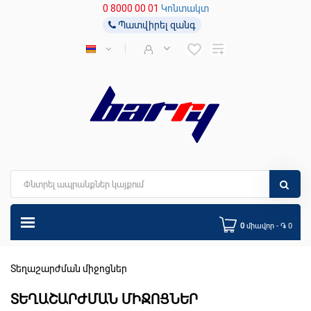
0 8000 00 01
Կոնտակտ
Պատվիրել զանգ
0
միավոր - ֏ 0
Տեղաշարժման միջոցներ
ՏԵՂԱՇԱՐԺՄԱՆ ՄԻՋՈՑՆԵՐ