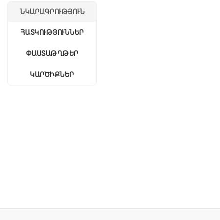
ՆԿԱՐԱԳՐՈՒԹՅՈՒՆ
ՀԱՏԿՈՒԹՅՈՒՆՆԵՐ
ՓԱՍՏԱԹՂԹԵՐ
ԿԱՐԾԻՔՆԵՐ