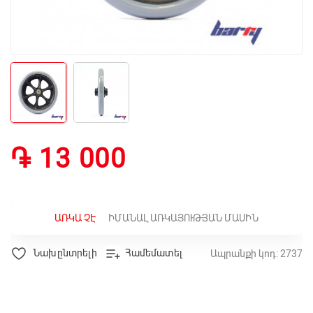
֏ 13 000
ԱՌԿԱ ՉԷ
ԻՄԱՆԱԼ ԱՌԿԱՅՈՒԹՅԱՆ ՄԱՍԻՆ
Նախընտրելի
Համեմատել
Ապրանքի կոդ: 2737