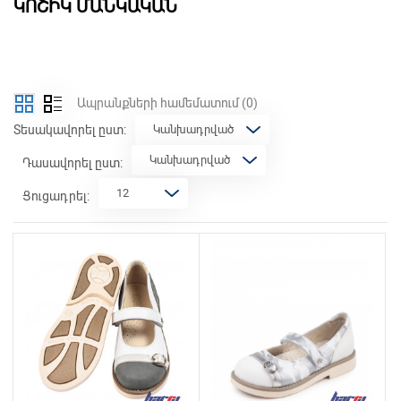
ԿՈՇԻԿ ՄԱՆԿԱԿԱՆ
Ապրանքների համեմատում
(0)
Տեսակավորել ըստ:
Դասավորել ըստ:
Ցուցադրել: