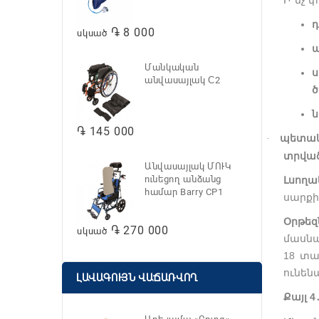
Ի՞նչ 
դ
֏ 8 000
սկսած
Մանկական
ս
անվասայլակ С2
ծ
ն
֏ 145 000
պետակ
·
տրվա
Անվասայլակ ՄՈՒԿ
ունեցող անձանց
Լսողա
համար Barry CP1
սարքի
Օրթեզ
֏ 270 000
սկսած
մասնա
18 տա
ունենա
ԼԱՎԱԳՈՒՅՆ ՎԱՃԱՌՎՈՂ
Քայլ 4