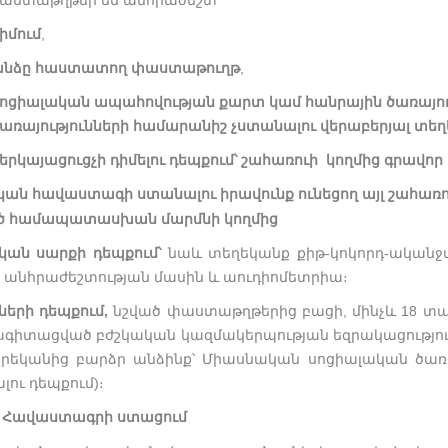
փաստաթղթեր են անհրաժեշտ՝
իմում
,
անձը հաստատող փաստաթուղթ
,
ոցիալական ապահովության քարտ կամ հանրային ծառայու
առայությունների համարանիշ չստանալու վերաբերյալ տեղ
երկայացուցչի դիմելու դեպքում՝ շահառուի կողմից գրավոր
ան հավաստագի ստանալու իրավունք ունեցող այլ շահա
ծ համապատասխան մարմնի կողմից
կան սարքի դեպքում՝
նաև տեղեկանք քիթ-կոկորդ-ականջա
 անհրաժեշտության մասին և աուդիոմետրիա։
ների դեպքում,
նշված փաստաթղթերից բացի, մինչև 18 տ
գիտացված բժշկական կազմակերպության եզրակացություն 
րեկանից բարձր անձինք՝ Միասնական սոցիալական ծառայ
լու դեպքում)։
Հավաստագրի ստացում
․