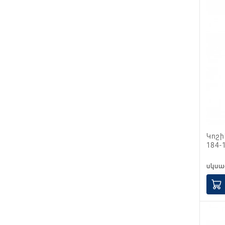
Կոշիկ կիսաճտքավոր բայկայով
184-
սկսա