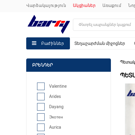
վարձակալություն
ակցիաներ
առաքում
ն
Տեղաշարժման միջոցներ
Բաժիններ
Պետակ
ԲՐԵՆԴԵՐ
ՊԵՏ
Valentine
Arides
Dayang
Экотен
Aurica