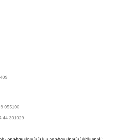
1409
98 055100
 44 301029
արրի» օրթեզավորման և պրոթեզավորմանկենտրոն
՝