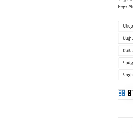
https:/
Անվա
Սպիտ
Ետնա
Կրծք
Կոշ