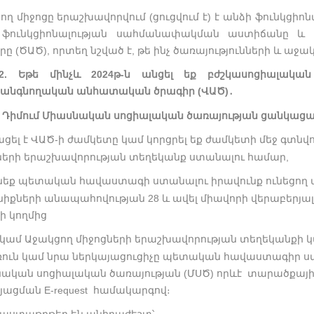
ող միջոցը երաշխավորվում (ցուցվում է) է անձի ֆունկցիո
 ֆունկցիոնալության սահմանափակման աստիճանը և մ
ը (ԾԱԾ), որտեղ նշված է, թե ինչ ծառայությունների և աջա
2. Եթե մինչև 2024թ-ն անցել եք բժշկասոցիալակա
անգնողական անհատական ծրագիր (ՎԱԾ)
․
3. Դիմում Միասնական սոցիալական ծառայության ցանկաց
ացել է ՎԱԾ-ի ժամկետը կամ կորցրել եք ժամկետի մեջ գտնվո
ների երաշխավորության տեղեկանք ստանալու համար,
ւնեք պետական հավաստագի ստանալու իրավունք ունեցող 
իքների անապահովության 28 և ավել միավորի վերաբե
ի կողմից
 կամ Աջակցող միջոցների երաշխավորության տեղեկանքի կա
ուն կամ նրա ներկայացուցիչը պետական հավաստագիր ստ
ական սոցիալական ծառայության (ՄՍԾ) որևէ տարածքայի
յացման E-request համակարգով։