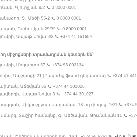
րևան, Գյուրջյան 9/2
📞
0 8000 0001
անաձոր, Տ
Մեծի 55-2
📞
0 8000 0001
․
ապան, Շահումյան 29/39
📞
0 8000 0001
յումրի, Սայաթ Նովա 3/2
📞
+374 41 151654
ող միջոցների տրամադրման կետերն են՝
յումրի, Մոցարտի 37
📞
+374 93 003134
որիս, Մաշտոցի 21 (Բազունց ֆարմ դեղատուն)
📞
+374 41 44
պիտակ, Աճեմյան 35
📞
+374 44 301026
լավերդի, Սայաթ Նովա 3
📞
+374 44 301027
րազդան, Միկրոշրջան թաղամաս, 13-րդ փողոց, 16/1
📞
+374 
ւ մարզ, Տաշիր համայնք, գ
Մեծավան, Թումանյան 11
📞
+374
․
րևան, Ծիծեռնակաբերդի խճ
16
📞
+374 55 525336
«Լույս Բ
․