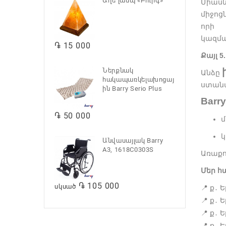
Աղե լամպ «Բուրգ»
Միասն
միջոց
որի 
կազմա
֏ 15 000
Քայլ 
Ներքնակ
Անձը
հակապառկելախոցայ
ստանա
ին Barry Serio Plus
Barry
֏ 50 000
մ
կ
Անվասայլակ Barry
A3, 1618C0303S
Առաքո
Մեր հ
֏ 105 000
սկսած
📍
ք
Ե
․
📍
ք
Ե
․
📍
ք
Ե
․
📍
ք
Ե
․