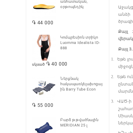
անհատական,
օրթոպեդիկ
Աջակց
անձի
ծրագիր
֏ 44 000
Քայլ 
Կոմպրեսիոն տրիկո
վերակ
Luomma Idealista ID-
888
Քայլ 
Եթե լր
1.
֏ 40 000
սկսած
միջոց
Եթե ո
2.
Ներքնակ
հակապառկելախոցայ
ընտան
ին Barry Tube Econ
մարմն
ՎԱԾ-ի
3.
֏ 55 000
շահառ
Միասն
Բարձ թթվածնային
ներկա
MERIDIAN 25 լ