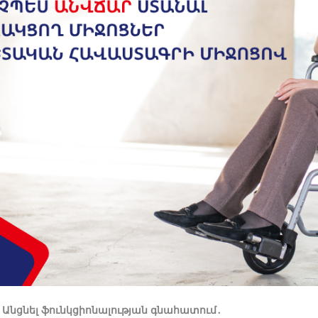
.
Անցնել ֆ
ունկցիոնալության գնահատում
․