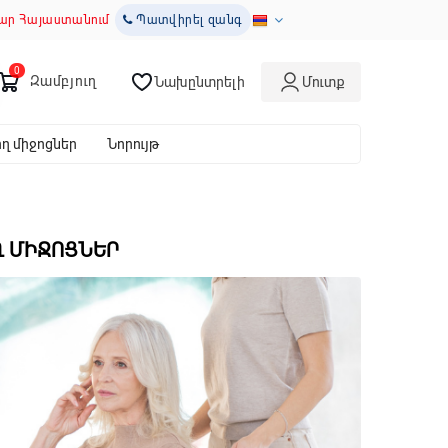
ար Հայաստանում
Պատվիրել զանգ
Զամբյուղ
Նախընտրելի
Մուտք
 միջոցներ
Նորույթ
Ղ ՄԻՋՈՑՆԵՐ