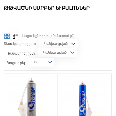
ԹԹՎԱԾՆԻ ՍԱՐՔԵՐ ԵՒ ԲԱԼՈՆՆԵՐ
Ապրանքների համեմատում
(0)
Տեսակավորել ըստ:
Դասավորել ըստ:
Ցուցադրել: