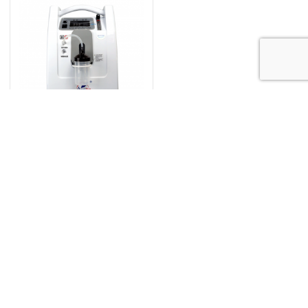
Թթվածնի
կոնցենտրատոր
AngelBiss 5լ
֏ 299 000