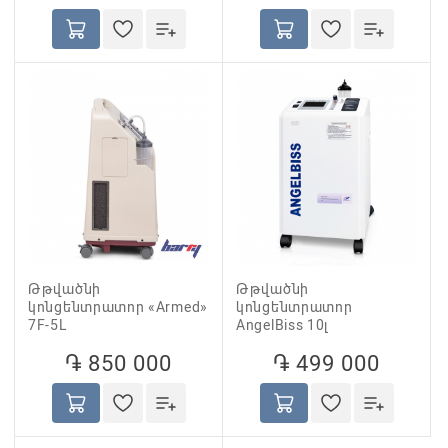
Թթվածնի
Թթվածնի
կոնցենտրատոր «Armed»
կոնցենտրատոր
7F-5L
AngelBiss 10լ
֏ 850 000
֏ 499 000