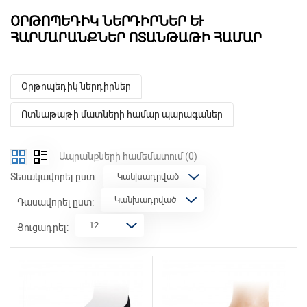
ՕՐԹՈՊԵԴԻԿ ՆԵՐԴԻՐՆԵՐ ԵՒ Հ
ԱՐՄԱՐԱՆՔՆԵՐ ՈՏԱՆԹԱԹԻ ՀԱՄԱՐ
Օրթոպեդիկ ներդիրներ
Ոտնաթաթի մատների համար պարագաներ
Ապրանքների համեմատում
(0)
Տեսակավորել ըստ:
Դասավորել ըստ:
Ցուցադրել: