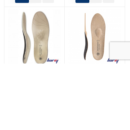
Կոշիկի ներդիրներ
Կոշիկի ներդիրներ
օրթոպեդիկ Lum 203D
օրթոպեդիկ Lum 203S
֏ 12 500
֏ 12 500
սկսած
սկսած
ԶԵՂՉ
-40%