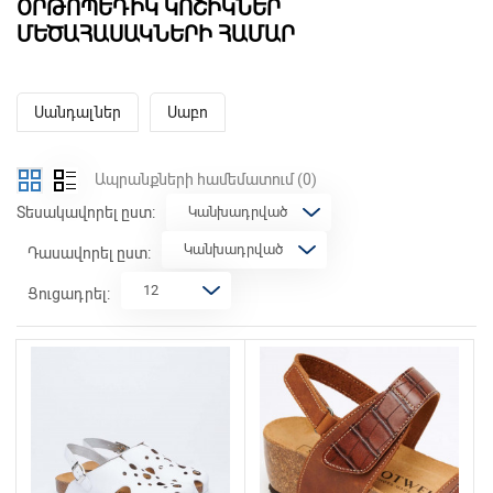
ՕՐԹՈՊԵԴԻԿ ԿՈՇԻԿՆԵՐ
ՄԵԾԱՀԱՍԱԿՆԵՐԻ ՀԱՄԱՐ
Սանդալներ
Սաբո
Ապրանքների համեմատում
(0)
Տեսակավորել ըստ:
Դասավորել ըստ:
Ցուցադրել: