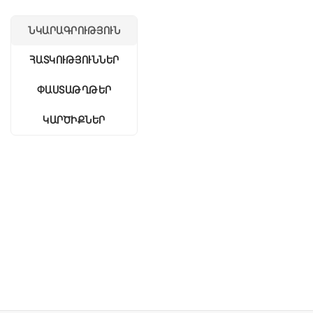
ՆԿԱՐԱԳՐՈՒԹՅՈՒՆ
ՀԱՏԿՈՒԹՅՈՒՆՆԵՐ
ՓԱՍՏԱԹՂԹԵՐ
ԿԱՐԾԻՔՆԵՐ