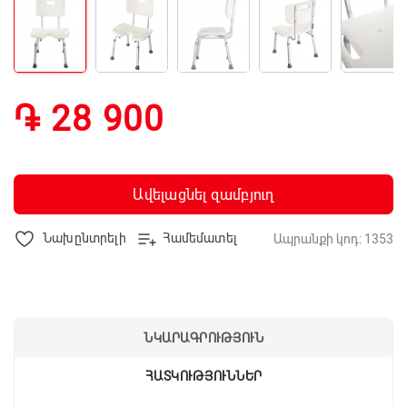
֏ 28 900
Ավելացնել զամբյուղ
Նախընտրելի
Համեմատել
Ապրանքի կոդ: 1353
ՆԿԱՐԱԳՐՈՒԹՅՈՒՆ
ՀԱՏԿՈՒԹՅՈՒՆՆԵՐ