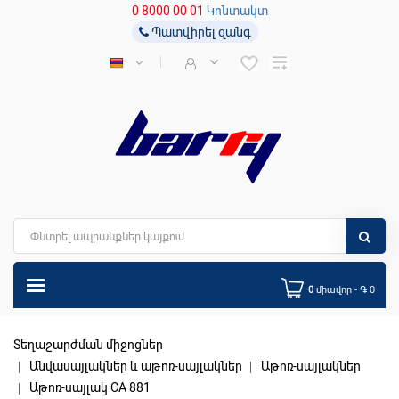
0 8000 00 01
Կոնտակտ
Պատվիրել զանգ
0
միավոր - ֏ 0
Տեղաշարժման միջոցներ
Անվասայլակներ և աթոռ-սայլակներ
Աթոռ-սայլակներ
Աթոռ-սայլակ CA 881