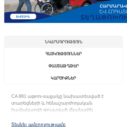
ՆԿԱՐԱԳՐՈՒԹՅՈՒՆ
ՀԱՏԿՈՒԹՅՈՒՆՆԵՐ
ՓԱՍՏԱԹՂԹԵՐ
ԿԱՐԾԻՔՆԵՐ
CA 881
ա
թոռ-սայլակ
ը
նախատեսված է
տարեցների և հենաշարժողական
համակարգի թուլացած մկանային
համակարգ ունեցող անձանց
տեղափոխման համար՝ ուղեկցողի
Տեսնել ամբողջությամբ