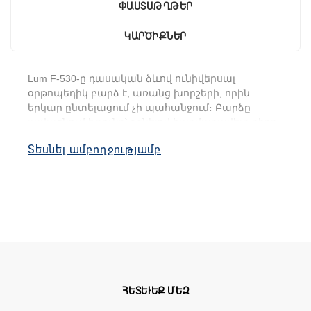
ՓԱՍՏԱԹՂԹԵՐ
ԿԱՐԾԻՔՆԵՐ
Lum F-530-ը դասական ձևով ունիվերսալ
օրթոպեդիկ բարձ է, առանց խորշերի, որին
երկար ընտելացում չի պահանջում։ Բարձը
լավացնում է քունը՝ օգնելով հարմարավետ դիրք
զբաղեցնել հանգստի ժամանակ։
Տեսնել ամբողջությամբ
Բարձը պատրաստված է ժամանակակից
հիպոալերգենային «Memory Foam» նյութից։
Ջերմության ազդեցության տակ այն
հարմարվում է մարմնի կորերին, նրբորեն
աջակցում է՝ ստեղծելով անկշռության էֆեկտ։
Առանձնահատկությունները
չափսը՝ 58 x 39 x 12 սմ
հիպոալերգենիկ
ՀԵՏԵՒԵՔ ՄԵԶ
հարթ մակերես
դասական ձև, առանց խորշերի