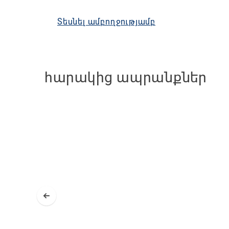
Մեջքի հենակը կառավարվում է հատուկ 
կարգավորվող է: Մոդելը հիմնականում օգտ
Տեսնել ամբողջությամբ
համար: Հակաշրջման համակարգը ստեղծում
Շարժական մեջքի հենակ
Ծալվող կոնստրուկցիա
հարակից ապրանքներ
Շարժական ոտնակներ, որոնք նվազեցն
Մոդելը հագեցած է կողային արգելակներով
ունեն արգելակման համակարգ ինչը տալիս
Ընդհանուր կառուցվածքը պատրաստված է պո
Առանձնահատկություններ. 
Բարձր հենարան՝ նվազեցնելու ողնաշա
Կողային արգելակներ
Պողպատե ծալվող կառուցվածք
Շարժական գլխի հենարան
Շարժակամ  արմնկակալներ
Շարժական և թեքվող ոտքերի հենակն