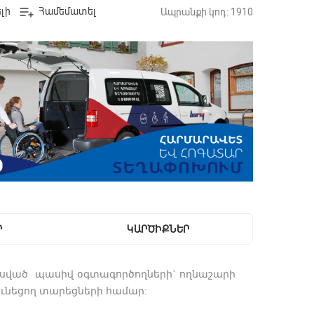
լի
Համեմատել
Ապրանքի կոդ: 1910
Ր
ԿԱՐԾԻՔՆԵՐ
տեսված  պասիվ օգտագործողների` ողնաշարի 
ունեցող տարեցների համար: 