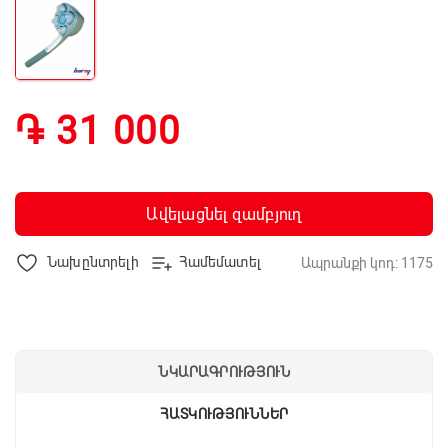
֏ 31 000
Ավելացնել զամբյուղ
Նախընտրելի
Համեմատել
Ապրանքի կոդ: 1175
ՆԿԱՐԱԳՐՈՒԹՅՈՒՆ
ՀԱՏԿՈՒԹՅՈՒՆՆԵՐ