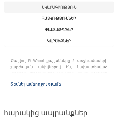
ՆԿԱՐԱԳՐՈՒԹՅՈՒՆ
ՀԱՏԿՈՒԹՅՈՒՆՆԵՐ
ՓԱՍՏԱԹՂԹԵՐ
ԿԱՐԾԻՔՆԵՐ
Ծալվող R Wheel քայլակները 2 առջևամասերի 
շարժական անիվներով են, նախատեսված 
ստորին վերջույթների տարբեր վնասվածքների 
հետվիրահատական շրջանում քայլելու համար։ 
Տեսնել ամբողջությամբ
Քայլակների օգնությամբ քայլելը զգալիորեն 
նվազեցնում է ոտքերի վրա ընկնող 
ծանրաբեռնվածությունը։ 
Քայլակը բաղկացած է ամրացնող կողպեքից և 
հարակից ապրանքներ
ձեռքերի պլաստիկ բռնակներից։
