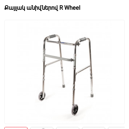
Քայլակ անիվներով R Wheel