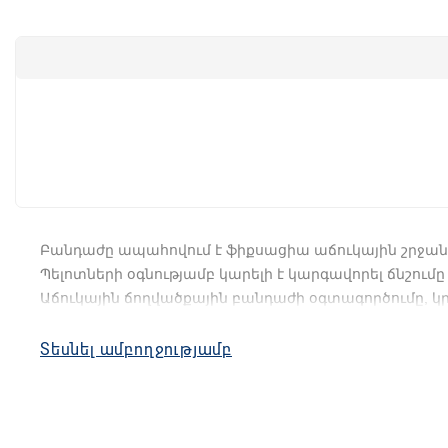
Բանդաժը
ապահովում
է
ֆիքսացիա
աճուկային
շրջան
Պելոտների
օգնությամբ
կարելի
է
կարգավորել
ճնշումը
Աճուկային
ճողվածքային
բանդաժի
օգտագործումը
,
կր
•
Արտադրանքը
բաղկացած
է
ձգափոկերով
լայն
գոտու
Տեսնել ամբողջությամբ
•
Գոտին
ունի
երկու
գրպան
`
պելոտները
տեղավերոլու
•
Բանդաժը
պատրաստված
է
բամբակի
բարձր
պարու
Օգտագործում