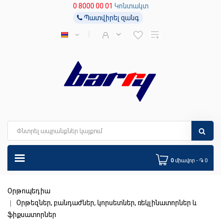
0 8000 00 01
Կոնտակտ
Պատվիրել զանգ
0
միավոր - ֏ 0
Օրթոպեդիա
Օրթեզներ, բանդաժներ, կորսետներ, ռեկլինատորներ և
ֆիքսատորներ