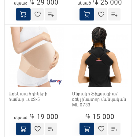
֏ 29 000
֏ 25 000
սկսած
սկսած
Աղեկապ հղիների
Անրակի ֆիքսացիա/
համար LuxS-5
ռեկլինատոր մանկական
ML 0733
֏ 19 000
֏ 15 000
սկսած