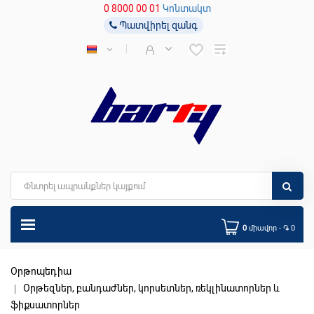
0 8000 00 01
Կոնտակտ
Պատվիրել զանգ
0
միավոր - ֏ 0
Օրթոպեդիա
Օրթեզներ, բանդաժներ, կորսետներ, ռեկլինատորներ և
ֆիքսատորներ