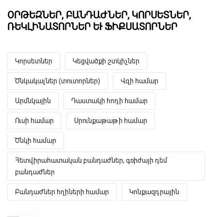
ՕՐԹԵԶՆԵՐ, ԲԱՆԴԱԺՆԵՐ, ԿՈՐՍԵՏՆԵՐ,
ՌԵԿԼԻՆԱՏՈՐՆԵՐ ԵՒ ՖԻՔՍԱՏՈՐՆԵՐ
Կորսետներ
Կեցվածքի շտկիչներ
Ծնկակալներ (տուտորներ)
Վզի համար
Արմնկային
Դաստակի հոդի համար
Ուսի համար
Սրունքաթաթի համար
Ծնկի համար
Հետվիրահատական բանդաժներ, գռիժայի դեմ
բանդաժներ
Բանդաժներ հղիների համար
Կոնքազդրային