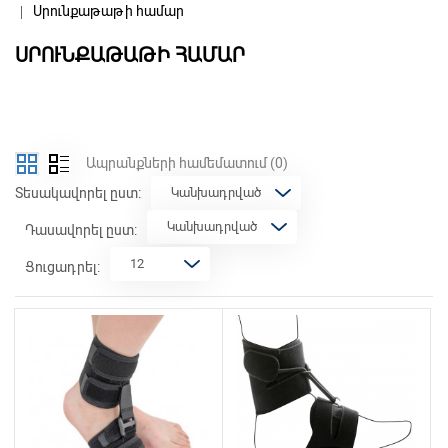
Սրունքաթաթի համար
ՍՐՈՒՆՔԱԹԱԹԻ ՀԱՄԱՐ
Ապրանքների համեմատում
(0)
Տեսակավորել ըստ:
Դասավորել ըստ:
Ցուցադրել: