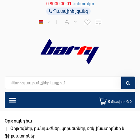
0 8000 00 01
Կոնտակտ
Պատվիրել զանգ
0
միավոր - ֏ 0
Օրթոպեդիա
Օրթեզներ, բանդաժներ, կորսետներ, ռեկլինատորներ և
ֆիքսատորներ