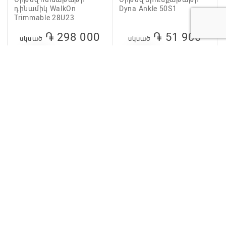
դինամիկ WalkOn
Dyna Ankle 50S1
Trimmable 28U23
֏ 298 000
֏ 51 900
սկսած
սկսած
Օրթեզ սրունքաթաթի
Օրթեզ սրունքաթաթի
EST-090
Malleo Sprint 50S3
֏ 33 000
֏ 49 000
սկսած
սկսած