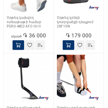
Օրթեզ կախվող
Օրթեզ կրնկի
ոտնաթաթի համար
կոտրվածքի դեպքում
PERO-MED AFO III/II
28F10N
֏ 36 000
֏ 179 000
սկսած
Օրթեզ ոտնաթաթի
Օրթեզ սրունքաթաթի